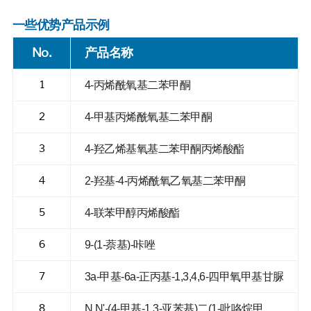
一些优势产品示例
No.
产品名称
1
4-丙烯酰氧基二苯甲酮
2
4-甲基丙烯酰氧基二苯甲酮
3
4-羟乙烯基氧基二苯甲酮丙烯酸酯
4
2-羟基-4-丙烯酰氧乙氧基二苯甲酮
5
4-联苯甲醇丙烯酸酯
6
9-(1-萘基)-咔唑
7
3a-甲基-6a-正丙基-1,3,4,6-四甲氧甲基甘脲
8
N,N'-(4-甲基-1,3-亚苯基)二(1-吡咯烷甲酰