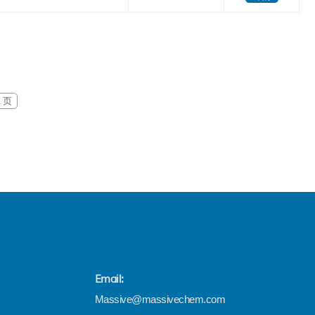
 页
Email:
Massive@massivechem.com