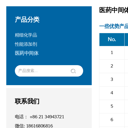
医药中间
产品分类
一些优势产
精细化学品
No.
性能添加剂
1
医药中间体
2
3
4
联系我们
5
电话： +86 21 34943721
6
微信: 18616806816