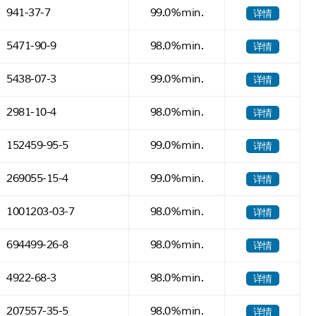
941-37-7
99.0%min.
详情
5471-90-9
98.0%min.
详情
5438-07-3
99.0%min.
详情
2981-10-4
98.0%min.
详情
152459-95-5
99.0%min.
详情
269055-15-4
99.0%min.
详情
1001203-03-7
98.0%min.
详情
694499-26-8
98.0%min.
详情
4922-68-3
98.0%min.
详情
207557-35-5
98.0%min.
详情