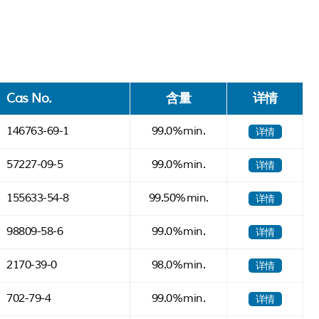
Cas No.
含量
详情
146763-69-1
99.0%min.
详情
57227-09-5
99.0%min.
详情
155633-54-8
99.50%min.
详情
98809-58-6
99.0%min.
详情
2170-39-0
98.0%min.
详情
702-79-4
99.0%min.
详情